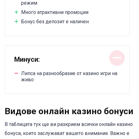
режим
Много атрактивни промоции
Бонус без депозит е наличен
Минуси:
Липса на разнообразие от казино игри на
живо
Видове онлайн казино бонуси
В таблицата тук ще ви разкрием всички онлайн казино
бонуси, които заслужават вашето внимание. Важно е