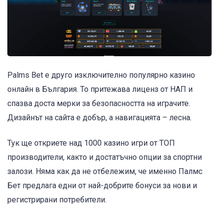
Palms Bet е друго изключително популярно казино
онлайн в България. То притежава лиценз от НАП и
спазва доста мерки за безопасността на играчите.
Дизайнът на сайта е добър, а навигацията – лесна.
Тук ще откриете над 1000 казино игри от ТОП
производители, както и достатъчно опции за спортни
залози. Няма как да не отбележим, че именно Палмс
Бет предлага едни от най-добрите бонуси за нови и
регистрирани потребители.