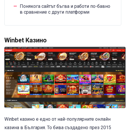
Понякога сайтът бъгва и работи по-бавно
в сравнение с други платформи
Winbet Казино
Winbet казино е едно от най-популярните онлайн
казина в България. То бива създадено през 2015