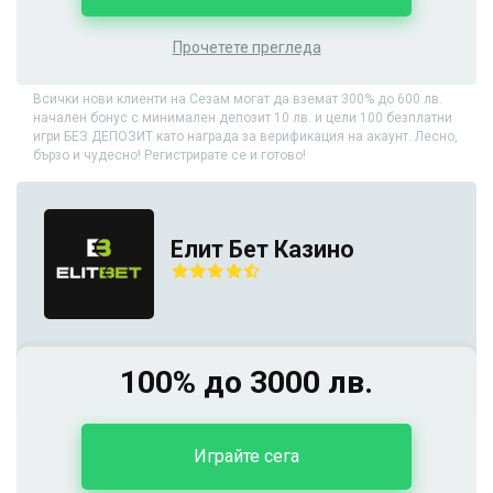
Прочетете прегледа
Всички нови клиенти на Сезам могат да вземат 300% до 600 лв.
начален бонус с минимален депозит 10 лв. и цели 100 безплатни
игри БЕЗ ДЕПОЗИТ като награда за верификация на акаунт. Лесно,
бързо и чудесно! Регистрирате се и готово!
Елит Бет Казино
100% до 3000 лв.
Играйте сега