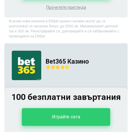
Прочетете прегледа
Всички нови клиенти в Elitbet казино онлайн могат да се
възползват от начален бонус до 3000 лв. Минималният депозит
тук е 300 лв. Регистрирайте се, депозирайте и се забавлявайте с
промоциите на Elitbet.
Bet365 Казино
100 безплатни завъртания
Играйте сега