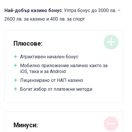
Най-добър казино бонус
: Ултра бонус до 3000 лв. –
2600 лв. за казино и 400 лв. за спорт
Плюсове:
Атрактивен начален бонус
Мобилно приложение налично както за
iOS, така и за Android
Лицензирано от НАП казино
Богат избор от платежни методи
Минуси: