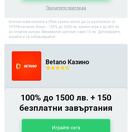
Прочетете прегледа
Всички нови клиенти в Efbet казино могат да се възползват от
УЛТРА начален бонус - 100% до 2600 лв. казино игри и до 400 лв.
за спортни залози. Минимален депозит само 10 лв. Депозирайте,
играйте и се забавлявайте!
Betano Казино
100% до 1500 лв. + 150
безплатни завъртания
Играйте сега