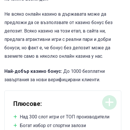
Не всяко онлайн казино в държавата може да
предложи да се възползвате от казино бонус без
депозит. Всяко казино на този етап, в сайта ни,
предлага атрактивни игри с реални пари и добри
бонуси, но факт е, че бонус без депозит може да
вземете само в няколко онлайн казина у нас.
Най-добър казино бонус:
До 1000 безплатни
завъртания за нови верифицирани клиенти.
Плюсове:
Над 300 слот игри от ТОП производители
Богат избор от спортни залози