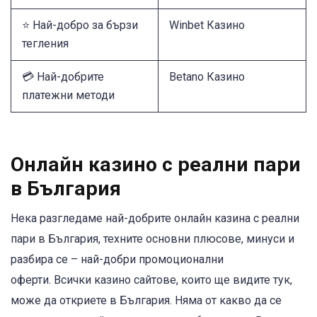
⭐ Най-добро за бързи
Winbet Казино
тегления
💳 Най-добрите
Betano Казино
платежни методи
Онлайн казино с реални пари
в България
Нека разгледаме най-добрите онлайн казина с реални
пари в България, техните основни плюсове, минуси и
разбира се – най-добри промоционални
оферти. Всички казино сайтове, които ще видите тук,
може да откриете в България. Няма от какво да се