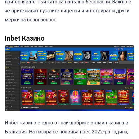
притеснявате, тъй като са напълно безопасни. Важно е
че притежават нужните лицензи и интегрират и други
мерки за безопасност.
Inbet Казино
Инбет казино е едно от най-добрите онлайн казина в
България. На пазара се появява през 2022-ра година,