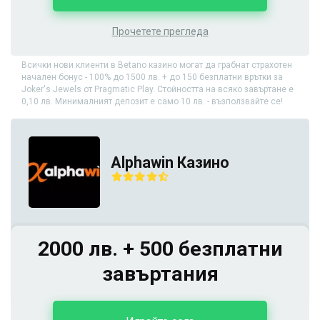
Прочетете прегледа
Всички нови клиенти в Betano казино могат да грабнат страхотен
начален бонус - 100% до 1500 лв. + до 150 безплатни врътки за
Joker's Jewels от Pragmatic Play. Стойността на всяко завъртане е
0,10 лв. Минималният депозит е само 10 лв. - възползвайте се!
Alphawin Казино
2000 лв. + 500 безплатни
завъртания