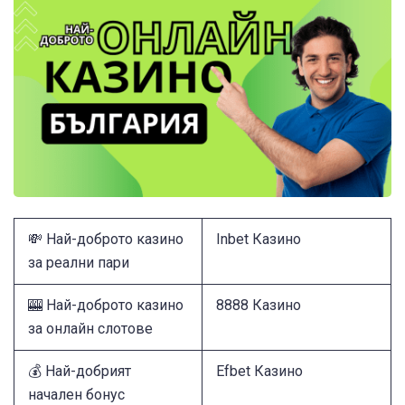
💸 Най-доброто казино
Inbet Казино
за реални пари
🎰 Най-доброто казино
8888 Казино
за онлайн слотове
💰 Най-добрият
Efbet Казино
начален бонус