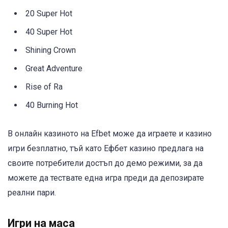
20 Super Hot
40 Super Hot
Shining Crown
Great Adventure
Rise of Ra
40 Burning Hot
В онлайн казиното на Efbet може да играете и казино
игри безплатно, тъй като Ефбет казино предлага на
своите потребители достъп до демо режими, за да
можете да тествате една игра преди да депозирате
реални пари.
Игри на маса