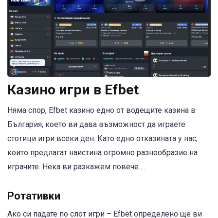
Казино игри в Efbet
Няма спор, Efbet казино едно от водещите казина в
България, което ви дава възможност да играете
стотици игри всеки ден. Като едно отказината у нас,
които предлагат наистина огромно разнообразие на
играчите. Нека ви разкажем повече….
Ротативки
Ако си падате по слот игри – Efbet определено ще ви