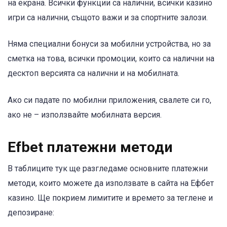
на екрана. Всички функции са налични, всички казино
игри са налични, същото важи и за спортните залози.
Няма специални бонуси за мобилни устройства, но за
сметка на това, всички промоции, които са налични на
десктоп версията са налични и на мобилната.
Ако си падате по мобилни приложения, свалете си го,
ако не – използвайте мобилната версия.
Efbet платежни методи
В таблиците тук ще разгледаме основните платежни
методи, които можете да използвате в сайта на Ефбет
казино. Ще покрием лимитите и времето за теглене и
депозиране: