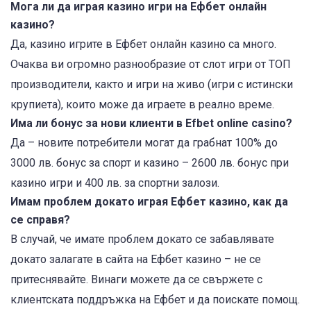
Мога ли да играя казино игри на Ефбет онлайн
казино?
Да, казино игрите в Ефбет онлайн казино са много.
Очаква ви огромно разнообразие от слот игри от ТОП
производители, както и игри на живо (игри с истински
крупиета), които може да играете в реално време.
Има ли бонус за нови клиенти в Efbet online casino?
Да – новите потребители могат да грабнат 100% до
3000 лв. бонус за спорт и казино – 2600 лв. бонус при
казино игри и 400 лв. за спортни залози.
Имам проблем докато играя Ефбет казино, как да
се справя?
В случай, че имате проблем докато се забавлявате
докато залагате в сайта на Ефбет казино – не се
притеснявайте. Винаги можете да се свържете с
клиентската поддръжка на Ефбет и да поискате помощ.