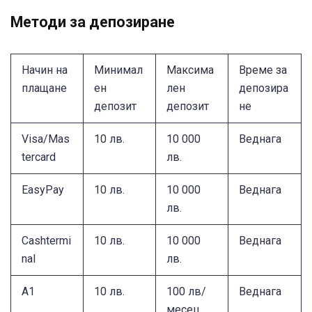
Методи за депозиране
Начин на
Минимал
Максима
Време за
плащане
ен
лен
депозира
депозит
депозит
не
Visa/Mas
10 лв.
10 000
Веднага
tercard
лв.
EasyPay
10 лв.
10 000
Веднага
лв.
Cashtermi
10 лв.
10 000
Веднага
nal
лв.
A1
10 лв.
100 лв/
Веднага
месец