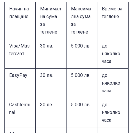
Начин на
Минимал
Максима
Време за
плащане
на сума
лна сума
теглене
за
за
теглене
теглене
Visa/Mas
30 лв.
5 000 лв.
до
tercard
няколко
часа
EasyPay
30 лв.
5 000 лв.
до
няколко
часа
Cashtermi
30 лв.
5 000 лв.
до
nal
няколко
часа