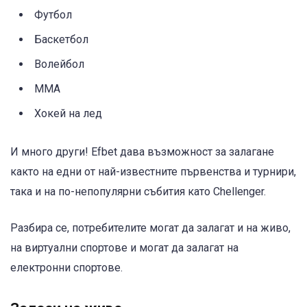
Футбол
Баскетбол
Волейбол
ММА
Хокей на лед
И много други! Efbet дава възможност за залагане
както на едни от най-известните първенства и турнири,
така и на по-непопулярни събития като Chellenger.
Разбира се, потребителите могат да залагат и на живо,
на виртуални спортове и могат да залагат на
електронни спортове.