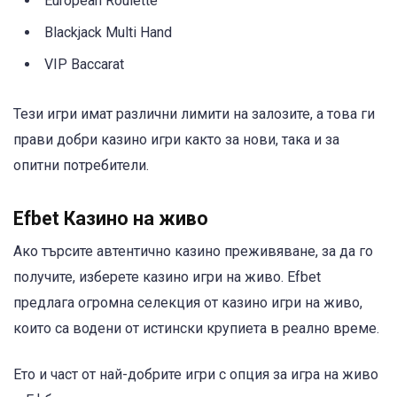
European Roulette
Blackjack Multi Hand
VIP Baccarat
Тези игри имат различни лимити на залозите, а това ги
прави добри казино игри както за нови, така и за
опитни потребители.
Efbet Казино на живо
Ако търсите автентично казино преживяване, за да го
получите, изберете казино игри на живо. Efbet
предлага огромна селекция от казино игри на живо,
които са водени от истински крупиета в реално време.
Ето и част от най-добрите игри с опция за игра на живо