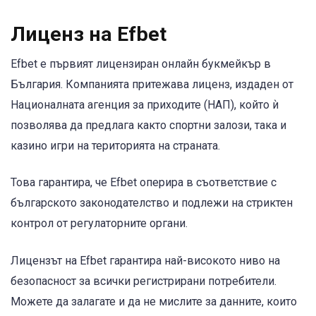
Лиценз на Efbet
Efbet е първият лицензиран онлайн букмейкър в
България. Компанията притежава лиценз, издаден от
Националната агенция за приходите (НАП), който ѝ
позволява да предлага както спортни залози, така и
казино игри на територията на страната.
Това гарантира, че Efbet оперира в съответствие с
българското законодателство и подлежи на стриктен
контрол от регулаторните органи.
Лицензът на Efbet гарантира най-високото ниво на
безопасност за всички регистрирани потребители.
Можете да залагате и да не мислите за данните, които