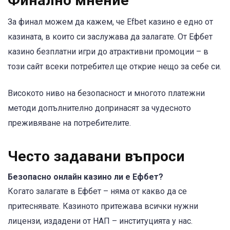
Финално мнение
За финал можем да кажем, че Efbet казино е едно от
казината, в които си заслужава да залагате. От Ефбет
казино безплатни игри до атрактивни промоции – в
този сайт всеки потребител ще открие нещо за себе си.
Високото ниво на безопасност и многото платежни
методи допълнително допринасят за чудесното
преживяване на потребителите.
Често задавани въпроси
Безопасно онлайн казино ли е Ефбет?
Когато залагате в Ефбет – няма от какво да се
притеснявате. Казиното притежава всички нужни
лицензи, издадени от НАП – институцията у нас.