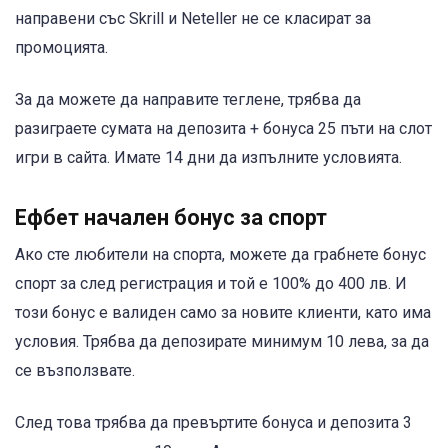
направени със Skrill и Neteller не се класират за
промоцията.
За да можете да направите теглене, трябва да
разиграете сумата на депозита + бонуса 25 пъти на слот
игри в сайта. Имате 14 дни да изпълните условията.
Ефбет начален бонус за спорт
Ако сте любители на спорта, можете да грабнете бонус
спорт за след регистрация и той е 100% до 400 лв. И
този бонус е валиден само за новите клиенти, като има
условия. Трябва да депозирате минимум 10 лева, за да
се възползвате.
След това трябва да превъртите бонуса и депозита 3