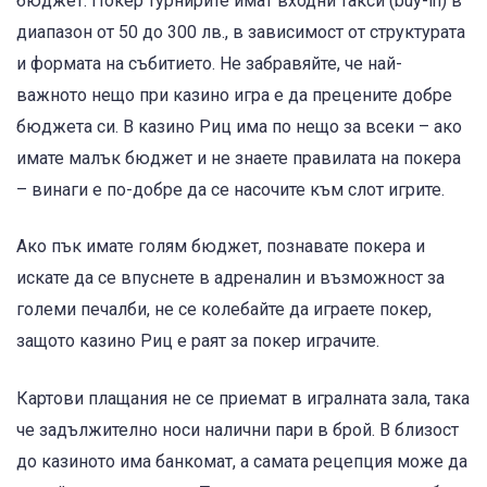
бюджет. Покер турнирите имат входни такси (buy-in) в
диапазон от 50 до 300 лв., в зависимост от структурата
и формата на събитието. Не забравяйте, че най-
важното нещо при казино игра е да прецените добре
бюджета си. В казино Риц има по нещо за всеки – ако
имате малък бюджет и не знаете правилата на покера
– винаги е по-добре да се насочите към слот игрите.
Ако пък имате голям бюджет, познавате покера и
искате да се впуснете в адреналин и възможност за
големи печалби, не се колебайте да играете покер,
защото казино Риц е раят за покер играчите.
Картови плащания не се приемат в игралната зала, така
че задължително носи налични пари в брой. В близост
до казиното има банкомат, а самата рецепция може да