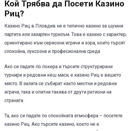
Кой Трябва да Посети Казино
Риц?
Казино Риц в Пловдив не е типично казино за шумни
партита или хазартен туризъм. Това е казино с характер,
ориентирано към сериозни играчи и хора, които търсят
спокойна, луксозна и професионална среда.
Ако си падате по покера и търсите структурирани
турнири и редовни кеш маси, е казино Риц е вашето
място. В залата се събират както местни и редовни
играчи, така и опитни такива от други региони на
страната.
Та, ако си падате по спокойната атмосфера – посетете
казино Риц. Ако търсите казино, което не е